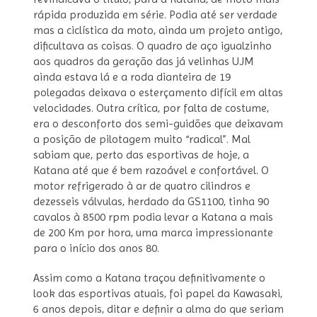
rápida produzida em série. Podia até ser verdade
mas a ciclística da moto, ainda um projeto antigo,
dificultava as coisas. O quadro de aço igualzinho
aos quadros da geração das já velinhas UJM
ainda estava lá e a roda dianteira de 19
polegadas deixava o esterçamento difícil em altas
velocidades. Outra crítica, por falta de costume,
era o desconforto dos semi-guidões que deixavam
a posição de pilotagem muito “radical”. Mal
sabiam que, perto das esportivas de hoje, a
Katana até que é bem razoável e confortável. O
motor refrigerado à ar de quatro cilindros e
dezesseis válvulas, herdado da GS1100, tinha 90
cavalos à 8500 rpm podia levar a Katana a mais
de 200 Km por hora, uma marca impressionante
para o início dos anos 80.
Assim como a Katana traçou definitivamente o
look das esportivas atuais, foi papel da Kawasaki,
6 anos depois, ditar e definir a alma do que seriam