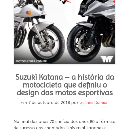
MODA E ESTILO
OPINIÃO
CONTATO
PODCAST
CONCURSO
Suzuki Katana – a história da
motocicleta que definiu o
design das motos esportivas
Em
7 de outubro de 2018
por
Guilhes Damian
No final dos anos 70 e início dos anos 80 a fórmula
de sucesso das chamadas Universal Japanese