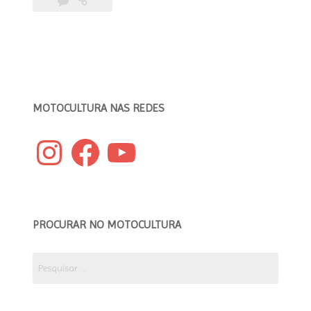
Corvett
/
Custom
Bike
Helmets
by
Sthephanie
MOTOCULTURA NAS REDES
Corvett”
Instagram
Facebook
YouTube
PROCURAR NO MOTOCULTURA
Pesquisar
por: