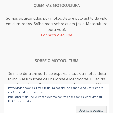
QUEM FAZ MOTOCULTURA
Somos apaixonados por motocicleta e pelo estilo de vida
em duas rodas. Saiba mais sobre quem faz o Motocultura
para você.
Conheça a equipe
SOBRE O MOTOCULTURA
De meio de transporte ao esporte e lazer, a motocicleta
tornou-se um ícone de liberdade e identidade. O uso da
motocicleta foi muito além da necessidade de mobilidade
Privacidade e cookies: Esse site utiliza cookies. Ao continuar a usar este site,
rápida e econômica no meio urbano. Motocultura propõe
você concorda com seu uso.
um olhar abrangente, diferente, para a motocicleta como
Para saber mais, inclusive sobre como controlar os cookies, consulte aqui:
objeto de arte, paixão e estilo de vida. É dedicado aos
Política de cookies
apaixonados por motos e aos que ainda vão se apaixonar.