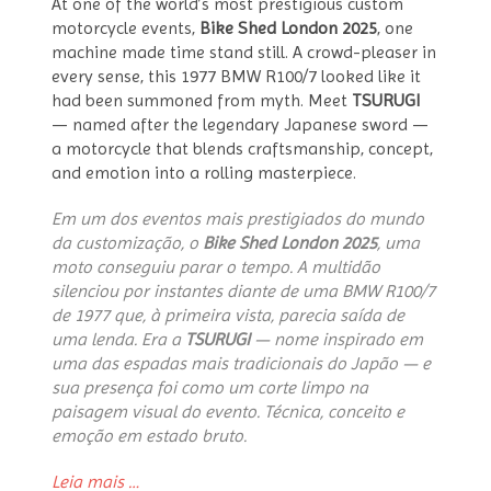
At one of the world’s most prestigious custom
motorcycle events,
Bike Shed London 2025
, one
machine made time stand still. A crowd-pleaser in
every sense, this 1977 BMW R100/7 looked like it
had been summoned from myth. Meet
TSURUGI
— named after the legendary Japanese sword —
a motorcycle that blends craftsmanship, concept,
and emotion into a rolling masterpiece.
Em um dos eventos mais prestigiados do mundo
da customização, o
Bike Shed London 2025
, uma
moto conseguiu parar o tempo. A multidão
silenciou por instantes diante de uma BMW R100/7
de 1977 que, à primeira vista, parecia saída de
uma lenda. Era a
TSURUGI
— nome inspirado em
uma das espadas mais tradicionais do Japão — e
sua presença foi como um corte limpo na
paisagem visual do evento. Técnica, conceito e
emoção em estado bruto.
“TSURUGI:
Leia mais
…