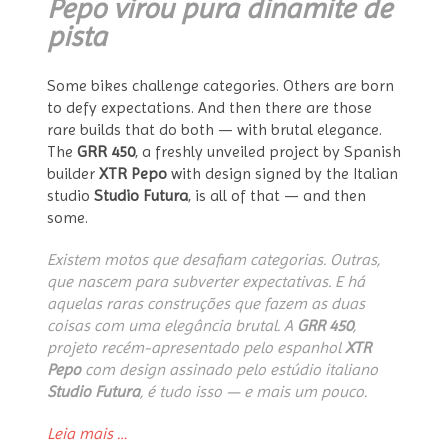
Pepo virou pura dinamite de
pista
Some bikes challenge categories. Others are born
to defy expectations. And then there are those
rare builds that do both — with brutal elegance.
The
GRR 450
, a freshly unveiled project by Spanish
builder
XTR Pepo
with design signed by the Italian
studio
Studio Futura
, is all of that — and then
some.
Existem motos que desafiam categorias. Outras,
que nascem para subverter expectativas. E há
aquelas raras construções que fazem as duas
coisas com uma elegância brutal. A
GRR 450
,
projeto recém-apresentado pelo espanhol
XTR
Pepo
com design assinado pelo estúdio italiano
Studio Futura
, é tudo isso — e mais um pouco.
“GRR
Leia mais
…