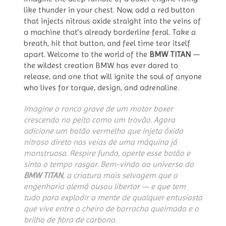
like thunder in your chest. Now, add a red button
that injects nitrous oxide straight into the veins of
a machine that’s already borderline feral. Take a
breath, hit that button, and feel time tear itself
apart. Welcome to the world of the
BMW TITAN
—
the wildest creation BMW has ever dared to
release, and one that will ignite the soul of anyone
who lives for torque, design, and adrenaline.
Imagine o ronco grave de um motor boxer
crescendo no peito como um trovão. Agora
adicione um botão vermelho que injeta óxido
nitroso direto nas veias de uma máquina já
monstruosa. Respire fundo, aperte esse botão e
sinta o tempo rasgar. Bem-vindo ao universo do
BMW TITAN
, a criatura mais selvagem que a
engenharia alemã ousou libertar — e que tem
tudo para explodir a mente de qualquer entusiasta
que vive entre o cheiro de borracha queimada e o
brilho de fibra de carbono.