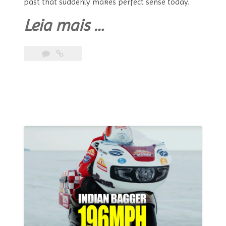
past that suddenly makes perfect sense today.
“Katros
Leia mais
…
Garage
“Throwback”
—
The
Husqvarna
That
Rediscovers
Its
Past
With
a
Vision