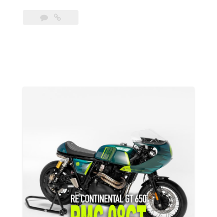
Garage
Shatters
the
Triumph
Originals
2025:
The
Untamed
Soul
of
Teidy
Deguchi”