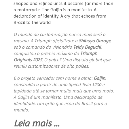
shaped and refined until it became far more than
a motorcycle. The Gaijin is a manifesto. A
declaration of identity. A cry that echoes from
Brazil to the world.
O mundo da customização nunca mais será o
mesmo. A Triumph oficializou: a
Shibuya Garage
,
sob o comando do visionário
Teidy Deguchi
,
conquistou o prêmio máximo do
Triumph
Originals 2025
. O palco? Uma disputa global que
reuniu customizadores de oito países.
E o projeto vencedor tem nome e alma:
Gaijin
,
construída a partir de uma Speed Twin 1200 e
lapidada até se tornar muito mais que uma moto.
A Gaijin é um manifesto. Uma declaração de
identidade. Um grito que ecoa do Brasil para o
mundo.
“Shibuya
Leia mais
…