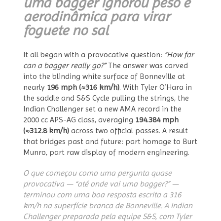
uma bagger ignorou peso e
aerodinâmica para virar
foguete no sal
It all began with a provocative question:
“How far
can a bagger really go?”
The answer was carved
into the blinding white surface of Bonneville at
nearly
196 mph (≈316 km/h)
. With Tyler O’Hara in
the saddle and S&S Cycle pulling the strings, the
Indian Challenger set a new AMA record in the
2000 cc APS-AG class, averaging
194.384 mph
(≈312.8 km/h)
across two official passes. A result
that bridges past and future: part homage to Burt
Munro, part raw display of modern engineering.
O que começou como uma pergunta quase
provocativa — “até onde vai uma bagger?” —
terminou com uma boa resposta escrita a 316
km/h na superfície branca de Bonneville. A Indian
Challenger preparada pela equipe S&S, com Tyler