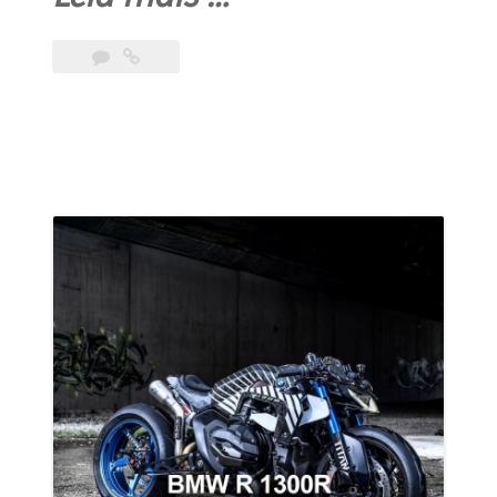
Garage:
Brazil’s
Custom
Culture
Breakthrough
at
Full
Throttle”