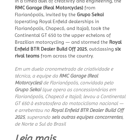
In a timed duel of creativity and engineering, the
RMC Garage (Real Motorcycles)
from
Florianópolis, invited by the
Grupo Sekai
(operating Royal Enfield dealerships in
Florianópolis, Chapecó, and Itajaí), took the
Continental GT 650 to the upper echelons of
Brazilian motorcycling — and stormed the
Royal
Enfield BTR Dealer Build Off 2025
, outclassing
six
rival teams
from across the country.
Em um duelo cronometrado de criatividade e
técnica, a equipe da
RMC Garage (Real
Motorcycles)
de Florianópolis, convidada pelo
Grupo Sekai
(que opera as concessionárias em
Florianópolis, Chapecó e Itajaí), levou a Continental
GT 650 à estratosfera do motociclismo nacional —
e arrebentou no
Royal Enfield BTR Dealer Build Off
2025
, superando
seis outras equipes concorrentes
,
de Norte a Sul do Brasil
“RMC
Leia mais
…