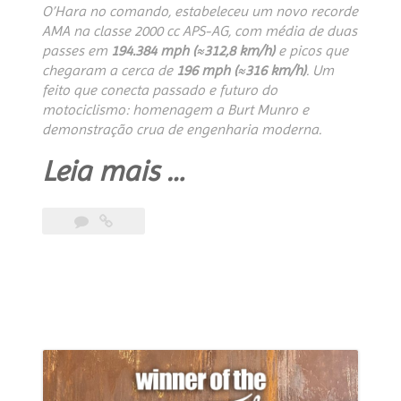
O’Hara no comando, estabeleceu um novo recorde
AMA na classe 2000 cc APS-AG, com média de duas
passes em
194.384 mph (≈312,8 km/h)
e picos que
chegaram a cerca de
196 mph (≈316 km/h)
. Um
feito que conecta passado e futuro do
motociclismo: homenagem a Burt Munro e
demonstração crua de engenharia moderna.
“Indian
Leia mais
…
Challenger
at
Bonneville
—
the
moment
a
bagger