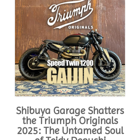
ignored
weight
and
aerodynamics
to
become
a
rocket
on
salt”
Shibuya Garage Shatters
the Triumph Originals
2025: The Untamed Soul