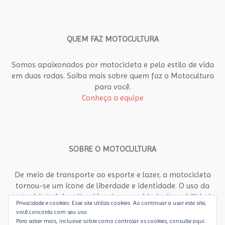
QUEM FAZ MOTOCULTURA
Somos apaixonados por motocicleta e pelo estilo de vida
em duas rodas. Saiba mais sobre quem faz o Motocultura
para você.
Conheça a equipe
SOBRE O MOTOCULTURA
De meio de transporte ao esporte e lazer, a motocicleta
tornou-se um ícone de liberdade e identidade. O uso da
motocicleta foi muito além da necessidade de mobilidade
Privacidade e cookies: Esse site utiliza cookies. Ao continuar a usar este site,
rápida e econômica no meio urbano. Motocultura propõe
você concorda com seu uso.
um olhar abrangente, diferente, para a motocicleta como
Para saber mais, inclusive sobre como controlar os cookies, consulte aqui: