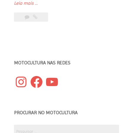
“Motocultura
Leia mais
…
no
Bike
Shed
Moto
Show
Londres
2023”
MOTOCULTURA NAS REDES
Instagram
Facebook
YouTube
PROCURAR NO MOTOCULTURA
Pesquisar