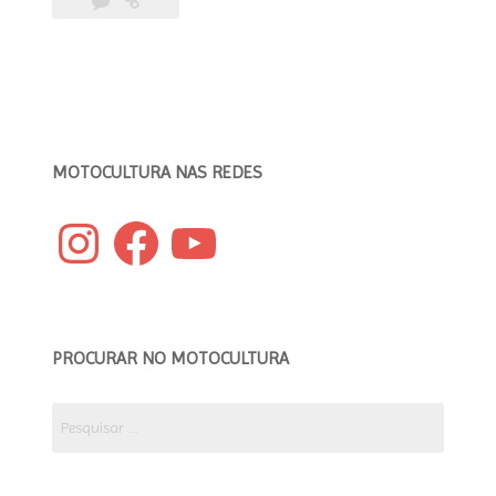
Corvett
/
Custom
Bike
Helmets
by
Sthephanie
MOTOCULTURA NAS REDES
Corvett”
Instagram
Facebook
YouTube
PROCURAR NO MOTOCULTURA
Pesquisar
por: