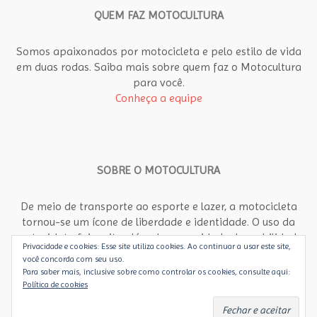
QUEM FAZ MOTOCULTURA
Somos apaixonados por motocicleta e pelo estilo de vida
em duas rodas. Saiba mais sobre quem faz o Motocultura
para você.
Conheça a equipe
SOBRE O MOTOCULTURA
De meio de transporte ao esporte e lazer, a motocicleta
tornou-se um ícone de liberdade e identidade. O uso da
motocicleta foi muito além da necessidade de mobilidade
Privacidade e cookies: Esse site utiliza cookies. Ao continuar a usar este site,
rápida e econômica no meio urbano. Motocultura propõe
você concorda com seu uso.
um olhar abrangente, diferente, para a motocicleta como
Para saber mais, inclusive sobre como controlar os cookies, consulte aqui:
objeto de arte, paixão e estilo de vida. É dedicado aos
Política de cookies
apaixonados por motos e aos que ainda vão se apaixonar.