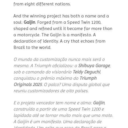
from eight different nations.
And the winning project has both a name and a
soul:
Gaijin
. Forged from a Speed Twin 1200,
shaped and refined until it became far more than
a motorcycle. The Gaijin is a manifesto. A
declaration of identity. A cry that echoes from
Brazil to the world.
O mundo da customização nunca mais será o
mesmo. A Triumph oficializou: a
Shibuya Garage
,
sob o comando do visionário
Teidy Deguchi
,
conquistou o prêmio máximo do
Triumph
Originals 2025
. O palco? Uma disputa global que
reuniu customizadores de oito países.
E o projeto vencedor tem nome e alma:
Gaijin
,
construída a partir de uma Speed Twin 1200 e
lapidada até se tornar muito mais que uma moto.
A Gaijin é um manifesto. Uma declaração de
identidade. Um grito que ecoa do Brasil para o