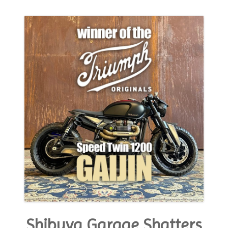
MODA E ESTILO
OPINIÃO
CONTATO
PODCAST
CONCURSO
Shibuya Garage Shatters