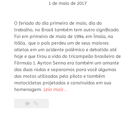
1 de maio de 2017
O feriado do dia primeiro de maio, dia do
trabalho, no Brasil também tem outro significado.
Foi em primeiro de maio de 1994, em Ímola, na
Itália, que o país perdeu um de seus maiores
atletas em um acidente polêmico e debatido até
hoje e que tirou a vida do tricampeão brasileiro de
Fórmula 1. Ayrton Senna era também um amante
das duas rodas e separamos para você algumas
das motos utilizadas pelo piloto e também
motocicletas projetadas e construídas em sua
“As
homenagem.
Leia mais
…
motos
de
Ayrton
Senna”