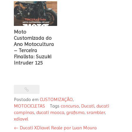
Moto
Customizada do
Ano Motocultura
– Terceira
Finalista: Suzuki
Intruder 125
Postado em
CUSTOMIZAÇÃO
,
MOTOCICLETAS
Tags
concurso
,
Ducati
,
ducati
Post
campinas
,
ducati mooca
,
grafismo
,
srambler
,
navigation
xdiavel
←
Ducati XDiavel Reale por Luan Moura