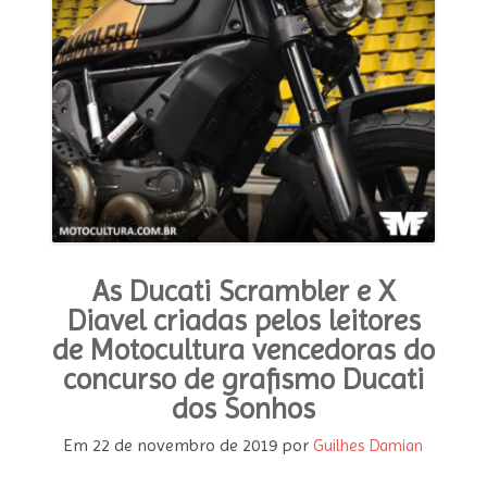
MODA E ESTILO
OPINIÃO
CONTATO
PODCAST
CONCURSO
As Ducati Scrambler e X
Diavel criadas pelos leitores
de Motocultura vencedoras do
concurso de grafismo Ducati
dos Sonhos
Em
22 de novembro de 2019
por
Guilhes Damian