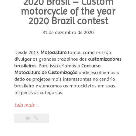
2020 Brasil – Custom
motorcycle of the year
2020 Brazil contest
31 de dezembro de 2020
Desde 2017,
Motocultura
tomou como missão
divulgar os grandes trabalhos dos
customizadores
brasileiros
. Para isso criamos o
Concurso
Motocultura de Customização
onde escolhemos a
dedo os projetos mais interessantes no cenário
brasileiro e elencamos as motocicletas em suas
respectivas categorias.
“Concurso
Leia mais
…
Moto
Customizada
do
Ano