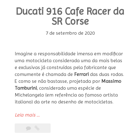
Ducati 916 Cafe Racer da
SR Corse
7 de setembro de 2020
Imagine a responsabilidade imensa em modificar
uma motocicleta considerada uma da mais belas
e exclusivas já construídas pela fabricante que
comumente é chamada de
Ferrari
das duas rodas.
E como se não bastasse, projetada por
Massimo
Tamburini
, considerado uma espécie de
Michelangelo (em referência ao famoso artista
italiano) da arte no desenho de motocicletas.
“Ducati
Leia mais
…
916
Cafe
Racer