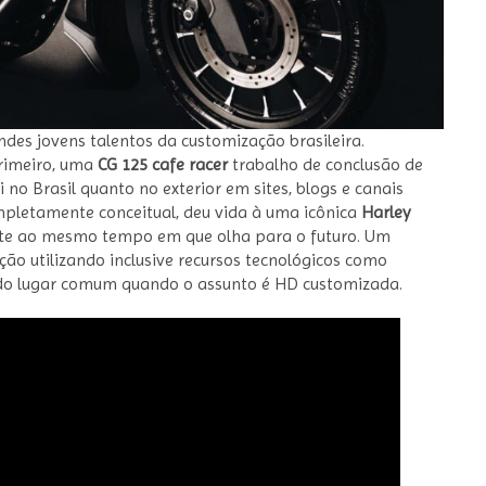
es jovens talentos da customização brasileira.
primeiro, uma
CG 125 cafe racer
trabalho de conclusão de
no Brasil quanto no exterior em sites, blogs e canais
ompletamente conceitual, deu vida à uma icônica
Harley
nte ao mesmo tempo em que olha para o futuro. Um
ção utilizando inclusive recursos tecnológicos como
o lugar comum quando o assunto é HD customizada.