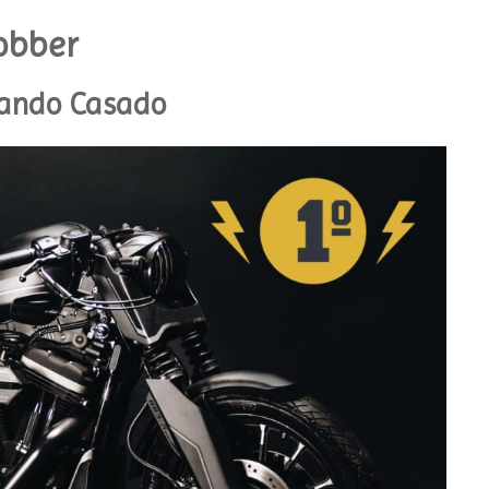
obber
nando Casado