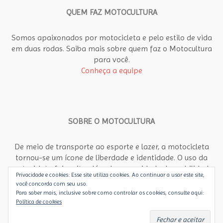
QUEM FAZ MOTOCULTURA
Somos apaixonados por motocicleta e pelo estilo de vida
em duas rodas. Saiba mais sobre quem faz o Motocultura
para você.
Conheça a equipe
SOBRE O MOTOCULTURA
De meio de transporte ao esporte e lazer, a motocicleta
tornou-se um ícone de liberdade e identidade. O uso da
motocicleta foi muito além da necessidade de mobilidade
Privacidade e cookies: Esse site utiliza cookies. Ao continuar a usar este site,
rápida e econômica no meio urbano. Motocultura propõe
você concorda com seu uso.
um olhar abrangente, diferente, para a motocicleta como
Para saber mais, inclusive sobre como controlar os cookies, consulte aqui:
objeto de arte, paixão e estilo de vida. É dedicado aos
Política de cookies
apaixonados por motos e aos que ainda vão se apaixonar.