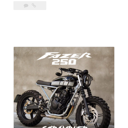
Yamaha
Factor
150
Scrambler
Benta
Handmade”