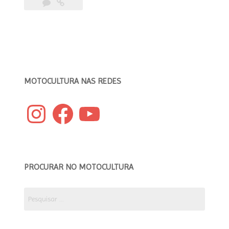
Custom
Brazilian
Bikes
of
2019
/
Top
10
MOTOCULTURA NAS REDES
Motos
Brasileiras
Instagram
Facebook
YouTube
Customizadas
de
2019”
PROCURAR NO MOTOCULTURA
Pesquisar
por: