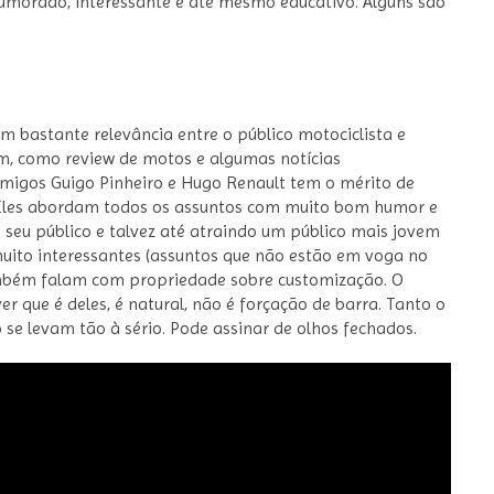
umorado, interessante e até mesmo educativo. Alguns são
m bastante relevância entre o público motociclista e
, como review de motos e algumas notícias
 amigos Guigo Pinheiro e Hugo Renault tem o mérito de
 Eles abordam todos os assuntos com muito bom humor e
seu público e talvez até atraindo um público mais jovem
uito interessantes (assuntos que não estão em voga no
mbém falam com propriedade sobre customização. O
 que é deles, é natural, não é forçação de barra. Tanto o
 se levam tão à sério. Pode assinar de olhos fechados.