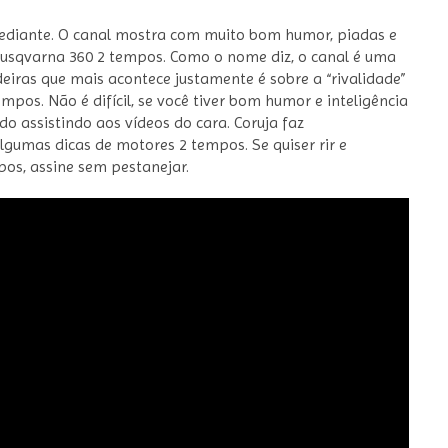
omediante. O canal mostra com muito bom humor, piadas e
 Husqvarna 360 2 tempos. Como o nome diz, o canal é uma
ras que mais acontece justamente é sobre a “rivalidade”
pos. Não é difícil, se você tiver bom humor e inteligência
do assistindo aos vídeos do cara. Coruja faz
gumas dicas de motores 2 tempos. Se quiser rir e
os, assine sem pestanejar.