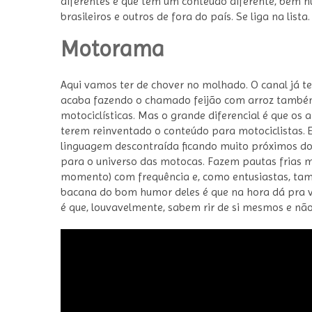
diferentes e que tem um conteúdo diferente, bem h
brasileiros e outros de fora do país. Se liga na lista.
Motorama
Aqui vamos ter de chover no molhado. O canal já te
acaba fazendo o chamado feijão com arroz também
motociclísticas. Mas o grande diferencial é que os
terem reinventado o conteúdo para motociclistas.
linguagem descontraída ficando muito próximos do 
para o universo das motocas. Fazem pautas frias m
momento) com frequência e, como entusiastas, ta
bacana do bom humor deles é que na hora dá pra ver
é que, louvavelmente, sabem rir de si mesmos e não