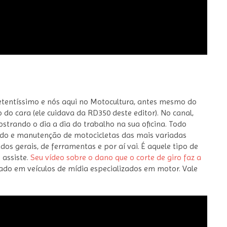
entíssimo e nós aqui no Motocultura, antes mesmo do
do cara (ele cuidava da RD350 deste editor). No canal,
trando o dia a dia do trabalho na sua oficina. Todo
ado e manutenção de motocicletas das mais variadas
dos gerais, de ferramentas e por aí vai. É aquele tipo de
 assiste.
Seu vídeo sobre o dano que o corte de giro faz a
zado em veículos de mídia especializados em motor. Vale