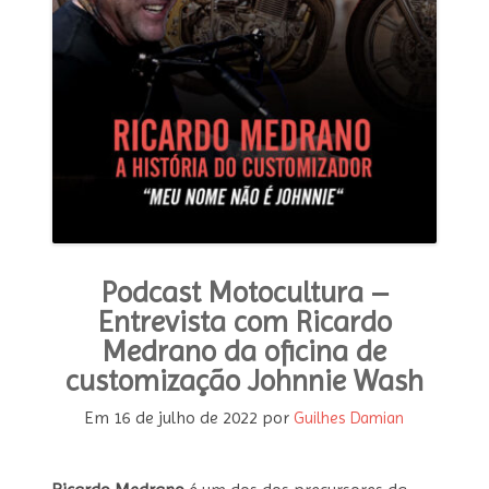
MODA E ESTILO
OPINIÃO
CONTATO
PODCAST
CONCURSO
Podcast Motocultura –
Entrevista com Ricardo
Medrano da oficina de
customização Johnnie Wash
Em
16 de julho de 2022
por
Guilhes Damian