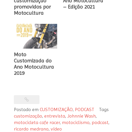
customização
Ano Motocultura
promovidos por
– Edição 2021
Motocultura
Moto
Customizada do
Ano Motocultura
2019
Postado em
CUSTOMIZAÇÃO
,
PODCAST
Tags
customização
,
entrevista
,
Johnnie Wash
,
Post
motocicleta cafe racer
,
motociclismo
,
podcast
,
navigation
ricardo medrano
,
vídeo