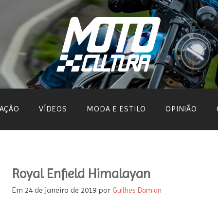
AÇÃO
VÍDEOS
MODA E ESTILO
OPINIÃO
Royal Enfield Himalayan
Em
24 de janeiro de 2019
por
Guilhes Damian