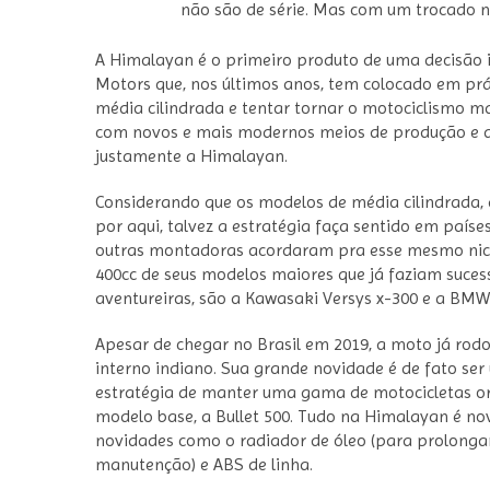
não são de série. Mas com um trocado n
A Himalayan é o primeiro produto de uma decisão i
Motors que, nos últimos anos, tem colocado em prát
média cilindrada e tentar tornar o motociclismo ma
com novos e mais modernos meios de produção e a 
justamente a Himalayan.
Considerando que os modelos de média cilindrada,
por aqui, talvez a estratégia faça sentido em país
outras montadoras acordaram pra esse mesmo nic
400cc de seus modelos maiores que já faziam suce
aventureiras, são a Kawasaki Versys x-300 e a BMW
Apesar de chegar no Brasil em 2019, a moto já ro
interno indiano. Sua grande novidade é de fato s
estratégia de manter uma gama de motocicletas o
modelo base, a Bullet 500. Tudo na Himalayan é no
novidades como o radiador de óleo (para prolongar 
manutenção) e ABS de linha.