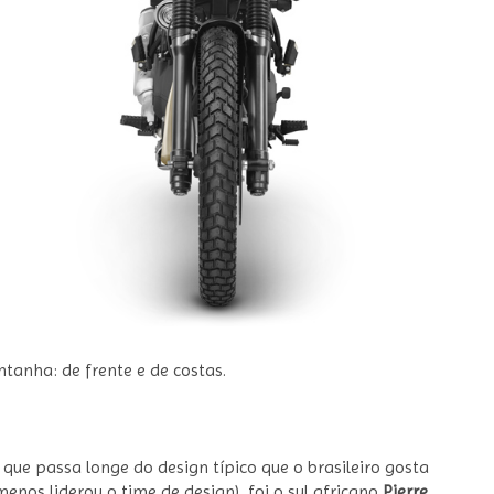
tanha: de frente e de costas.
que passa longe do design típico que o brasileiro gosta
nos liderou o time de design) foi o sul africano
Pierre