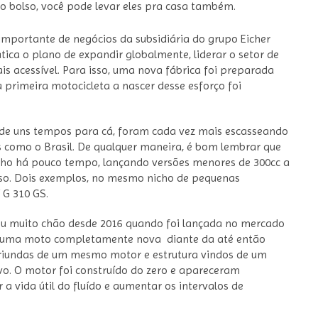
o bolso, você pode levar eles pra casa também.
mportante de negócios da subsidiária do grupo Eicher
ica o plano de expandir globalmente, liderar o setor de
is acessível. Para isso, uma nova fábrica foi preparada
primeira motocicleta a nascer desse esforço foi
 de uns tempos para cá, foram cada vez mais escasseando
es como o Brasil. De qualquer maneira, é bom lembrar que
ho há pouco tempo, lançando versões menores de 300cc a
sso. Dois exemplos, no mesmo nicho de pequenas
 G 310 GS.
dou muito chão desde 2016 quando foi lançada no mercado
er uma moto completamente nova diante da até então
riundas de um mesmo motor e estrutura vindos de um
vo. O motor foi construído do zero e apareceram
a vida útil do fluído e aumentar os intervalos de