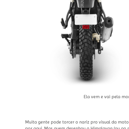
Ela vem e vai pela mon
Muita gente pode torcer o nariz pro visual da moto 
por aqui. Mas quem desenhou a Himalayan (ou ao me