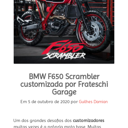
MODA E ESTILO
OPINIÃO
CONTATO
PODCAST
CONCURSO
BMW F650 Scrambler
customizada por Frateschi
Garage
Em
5 de outubro de 2020
por
Guilhes Damian
Um dos grandes desafios dos
customizadores
muitas vezes é a própria moto base. Muitas