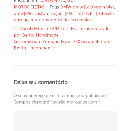
Postado em
CUSTOMIZAÇÃO
,
MOTOCICLETAS
Tags
BMW
,
bmw f650 scrambler
,
Post
bmwf650
,
customização
,
f650
,
frateschi
,
frateschi
navigation
garage
,
moto customizada
,
scrambler
←
Ducati Monster 695 Cafe Racer customizada
por Benta Handmade
Customizada: Yamaha Fazer 250 Scrambler por
Benta Handmade
→
Deixe seu comentário
O seu endereço de e-mail não será publicado.
Campos obrigatórios são marcados com
*