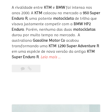
A rivalidade entre
KTM
e
BMW
foi intensa nos
anos 2000. A
KTM
colocou no mercado a
950 Super
Enduro R
, uma potente
motocicleta
de trilha que
visava justamente competir com a
BMW HP2
Enduro
. Porém, nenhuma das duas
motocicletas
durou por muito tempo no mercado. A
australiana
Gasoline Motor Co
acabou
transformando uma
KTM 1290 Super Adventure R
em uma espécie de nova versão da antiga
KTM
“KTM
Super Enduro R
.
Leia mais
…
Monster
Scrambler
1290
R
por
Gasoline
Motor
Co”