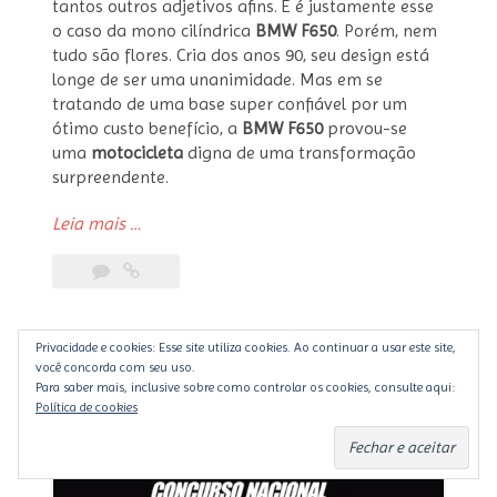
tantos outros adjetivos afins. E é justamente esse
o caso da mono cilíndrica
BMW F650
. Porém, nem
tudo são flores. Cria dos anos 90, seu design está
longe de ser uma unanimidade. Mas em se
tratando de uma base super confiável por um
ótimo custo benefício, a
BMW F650
provou-se
uma
motocicleta
digna de uma transformação
surpreendente.
“BMW
Leia mais
…
F650
Scrambler
customizada
por
Frateschi
Privacidade e cookies: Esse site utiliza cookies. Ao continuar a usar este site,
Garage”
você concorda com seu uso.
Para saber mais, inclusive sobre como controlar os cookies, consulte aqui:
Política de cookies