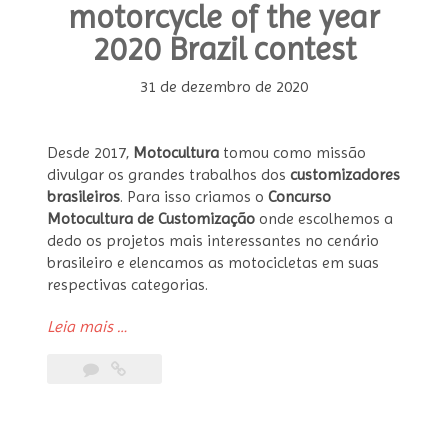
motorcycle of the year
2020 Brazil contest
31 de dezembro de 2020
Desde 2017,
Motocultura
tomou como missão
divulgar os grandes trabalhos dos
customizadores
brasileiros
. Para isso criamos o
Concurso
Motocultura de Customização
onde escolhemos a
dedo os projetos mais interessantes no cenário
brasileiro e elencamos as motocicletas em suas
respectivas categorias.
“Concurso
Leia mais
…
Moto
Customizada
do
Ano
2020