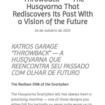
Husqvarna That
Rediscovers Its Past With
a Vision of the Future
24 de outubro de 2025
KATROS GARAGE
“THROWBACK” — A
HUSQVARNA QUE
REENCONTRA SEU PASSADO
COM OLHAR DE FUTURO
The Restless DNA of the Svartpilen
The Husqvarna Svartpilen 401 has always been a
polarizing machine — one of those designs you
either fall for instantly or never quite warm up to.