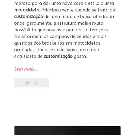
moroso para dar uma nova cara e estilo a uma
motocicleta
. Principalmente quando se trata da
customização
de uma moto de baixa cilindrada
onde, geralmente, a estrutura mais enxuta
possibilita que poucas e pontuais alterações
transformem as campeãs de vendas e mais
queridas dos brasileiros em motocicletas
arrojadas, lindas e exclusivas como todo
entusiasta de
customização
gosta.
“Moto
Leia mais
…
customizada
Yamaha
Factor
150
Scrambler
Benta
Handmade”