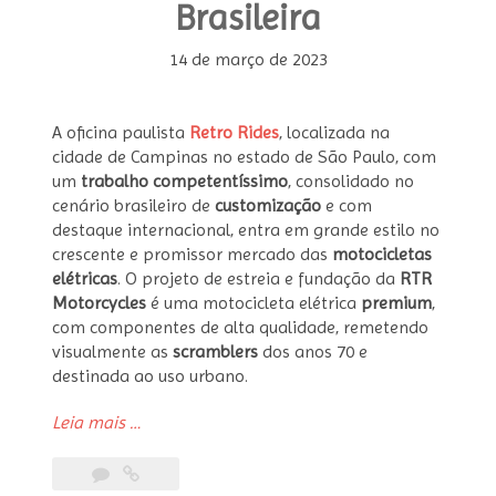
Brasileira
14 de março de 2023
A oficina paulista
Retro Rides
, localizada na
cidade de Campinas no estado de São Paulo, com
um
trabalho competentíssimo
, consolidado no
cenário brasileiro de
customização
e com
destaque internacional, entra em grande estilo no
crescente e promissor mercado das
motocicletas
elétricas
. O projeto de estreia e fundação da
RTR
Motorcycles
é uma motocicleta elétrica
premium
,
com componentes de alta qualidade, remetendo
visualmente as
scramblers
dos anos 70 e
destinada ao uso urbano.
“RTR
Leia mais
…
799e
Scrambler
–