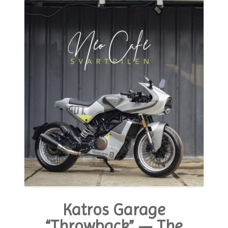
MODA E ESTILO
OPINIÃO
CONTATO
PODCAST
CONCURSO
Katros Garage
“Throwback” — The