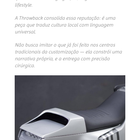
lifestyle.
A Throwback consolida essa reputação: é uma
peça que traduz cultura local com linguagem
universal.
Não busca imitar o que já foi feito nos centros
tradicionais da customização — ela constrói uma
narrativa própria, e a entrega com precisão
cirúrgica.