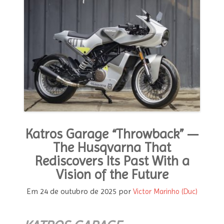
MODA E ESTILO
OPINIÃO
CONTATO
PODCAST
CONCURSO
Katros Garage “Throwback” —
The Husqvarna That
Rediscovers Its Past With a
Vision of the Future
Em
24 de outubro de 2025
por
Victor Marinho (Duc)