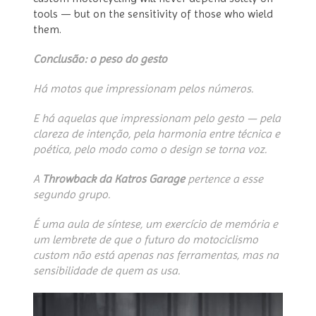
tools — but on the sensitivity of those who wield
them.
Conclusão: o peso do gesto
Há motos que impressionam pelos números.
E há aquelas que impressionam pelo gesto — pela
clareza de intenção, pela harmonia entre técnica e
poética, pelo modo como o design se torna voz.
A
Throwback da Katros Garage
pertence a esse
segundo grupo.
É uma aula de síntese, um exercício de memória e
um lembrete de que o futuro do motociclismo
custom não está apenas nas ferramentas, mas na
sensibilidade de quem as usa.