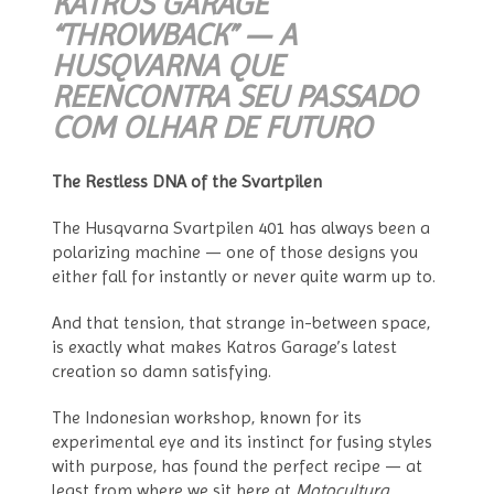
KATROS GARAGE
“THROWBACK” — A
HUSQVARNA QUE
REENCONTRA SEU PASSADO
COM OLHAR DE FUTURO
The Restless DNA of the Svartpilen
The Husqvarna Svartpilen 401 has always been a
polarizing machine — one of those designs you
either fall for instantly or never quite warm up to.
And that tension, that strange in-between space,
is exactly what makes Katros Garage’s latest
creation so damn satisfying.
The Indonesian workshop, known for its
experimental eye and its instinct for fusing styles
with purpose, has found the perfect recipe — at
least from where we sit here at
Motocultura
.