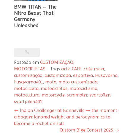
BMW TITAN – The
Nitro Beast That
Germany
Unleashed
Postado em
CUSTOMIZAÇÃO
,
MOTOCICLETAS
Tags
arte
,
CAFE
,
cafe racer
,
Post
customização
,
customizada
,
esportiva
,
Husqvarna
,
navigation
husqvarna401
,
moto
,
moto customizada
,
motocicleta
,
motocicletas
,
motociclismo
,
motocultura
,
motorcycle
,
scrambler
,
svartpilen
,
svartpilen401
←
Indian Challenger at Bonneville — the moment
a bagger ignored weight and aerodynamics to
become a rocket on salt
Custom Bike Contest 2025
→