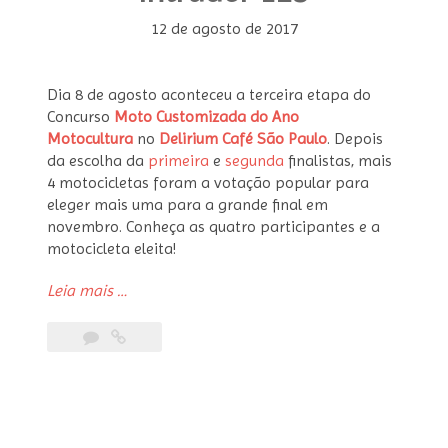
12 de agosto de 2017
Dia 8 de agosto aconteceu a terceira etapa do
Concurso
Moto Customizada do Ano
Motocultura
no
Delirium Café São Paulo
. Depois
da escolha da
primeira
e
segunda
finalistas, mais
4 motocicletas foram a votação popular para
eleger mais uma para a grande final em
novembro. Conheça as quatro participantes e a
motocicleta eleita!
“Moto
Leia mais
…
Customizada
do
Ano
Motocultura
–
Terceira
Finalista: