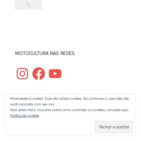
XLCR
–
A
cafe
racer
de
fábrica
da
MOTOCULTURA NAS REDES
Harley”
Instagram
Facebook
YouTube
Privacidade e cookies: Esse site utiliza cookies. Ao continuar a usar este site,
você concorda com seu uso.
PROCURAR NO MOTOCULTURA
Para saber mais, inclusive sobre como controlar os cookies, consulte aqui:
Política de cookies
Pesquisar
por: