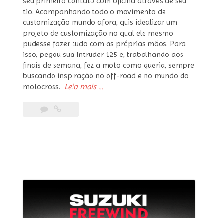
seu primeiro contato com oficina através de seu
tio. Acompanhando todo o movimento de
customização mundo afora, quis idealizar um
projeto de customização no qual ele mesmo
pudesse fazer tudo com as próprias mãos. Para
isso, pegou sua Intruder 125 e, trabalhando aos
finais de semana, fez a moto como queria, sempre
buscando inspiração no off-road e no mundo do
“Suzuki
motocross.
Leia mais
…
Intruder
125
Scrambler”