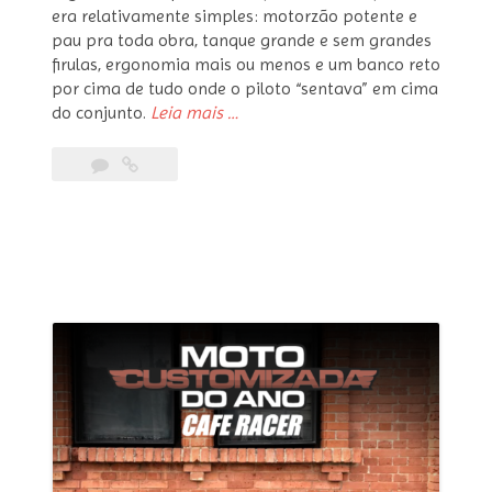
era relativamente simples: motorzão potente e
pau pra toda obra, tanque grande e sem grandes
firulas, ergonomia mais ou menos e um banco reto
por cima de tudo onde o piloto “sentava” em cima
“Suzuki
do conjunto.
Leia mais
…
Katana
–
a
história
da
motocicleta
que
definiu
o
design
das
motos
esportivas”