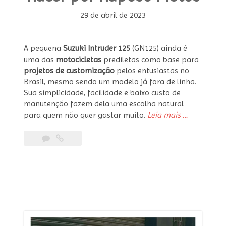
29 de abril de 2023
A pequena
Suzuki Intruder 125
(GN125) ainda é
uma das
motocicletas
prediletas como base para
projetos de customização
pelos entusiastas no
Brasil, mesmo sendo um modelo já fora de linha.
Sua simplicidade, facilidade e baixo custo de
manutenção fazem dela uma escolha natural
“Suzuki
para quem não quer gastar muito.
Leia mais
…
Intruder
125
Cafe
Racer
por
Raposo
Motos”