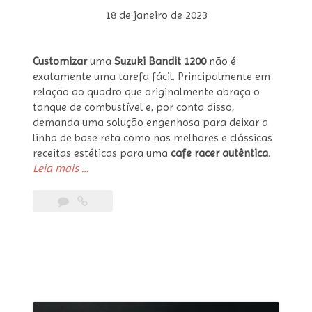
18 de janeiro de 2023
Customizar
uma
Suzuki Bandit 1200
não é
exatamente uma tarefa fácil. Principalmente em
relação ao quadro que originalmente abraça o
tanque de combustível e, por conta disso,
demanda uma solução engenhosa para deixar a
linha de base reta como nas melhores e clássicas
receitas estéticas para uma
cafe racer autêntica
.
“Suzuki
Leia mais
…
Bandit
1200
Modern
Cafe
Racer
por
B.Side
Works”