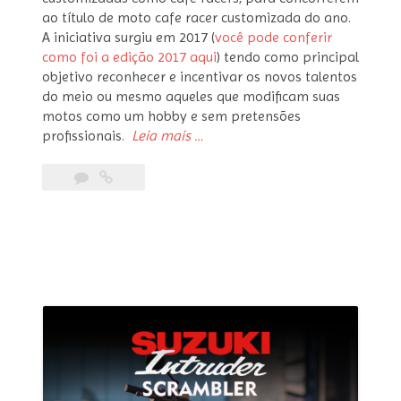
ao título de moto cafe racer customizada do ano.
A iniciativa surgiu em 2017 (
você pode conferir
como foi a edição 2017 aqui
) tendo como principal
objetivo reconhecer e incentivar os novos talentos
do meio ou mesmo aqueles que modificam suas
motos como um hobby e sem pretensões
“Moto
profissionais.
Leia mais
…
customizada
do
ano
–
Etapa
cafe
racer”