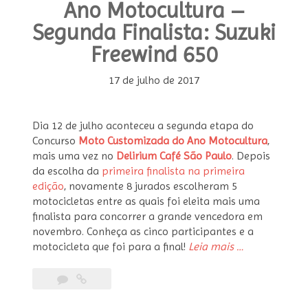
Ano Motocultura –
Segunda Finalista: Suzuki
Freewind 650
17 de julho de 2017
Dia 12 de julho aconteceu a segunda etapa do
Concurso
Moto Customizada do Ano Motocultura
,
mais uma vez no
Delirium Café São Paulo
. Depois
da escolha da
primeira finalista na primeira
edição
, novamente 8 jurados escolheram 5
motocicletas entre as quais foi eleita mais uma
finalista para concorrer a grande vencedora em
novembro. Conheça as cinco participantes e a
“Moto
motocicleta que foi para a final!
Leia mais
…
Customizada
do
Ano
Motocultura