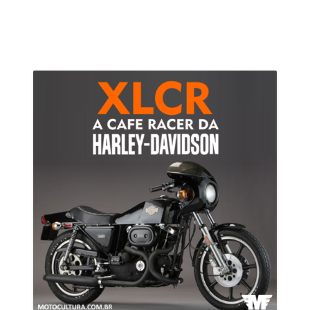
–
Segunda
Finalista:
Suzuki
Freewind
650”