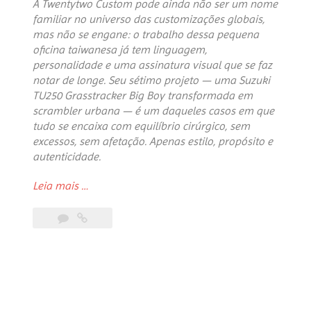
A Twentytwo Custom pode ainda não ser um nome
familiar no universo das customizações globais,
mas não se engane: o trabalho dessa pequena
oficina taiwanesa já tem linguagem,
personalidade e uma assinatura visual que se faz
notar de longe. Seu sétimo projeto — uma Suzuki
TU250 Grasstracker Big Boy transformada em
scrambler urbana — é um daqueles casos em que
tudo se encaixa com equilíbrio cirúrgico, sem
excessos, sem afetação. Apenas estilo, propósito e
autenticidade.
“Town
Leia mais
…
and
Country:
An
urban
scrambler
with
a
vintage